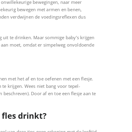
en onwillekeurige bewegingen, naar meer
willekeurig bewegen met armen en benen,
anden verdwijnen de voedingsreflexen dus
ig uit te drinken. Maar sommige baby’s krijgen
rmee aan moet, omdat er simpelweg onvoldoende
en met het af en toe oefenen met een flesje.
te krijgen. Wees niet bang voor tepel-
 beschreven). Door af en toe een flesje aan te
fles drinkt?
eel van deze tips geen rekening met de leeftijd