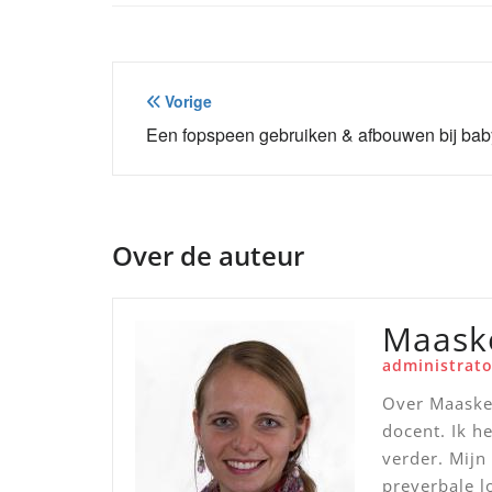
Bericht
Vorige
navigatie
Een fopspeen gebruiken & afbouwen bij bab
Over de auteur
Maask
administrato
Over Maaske 
docent. Ik h
verder. Mijn
preverbale 