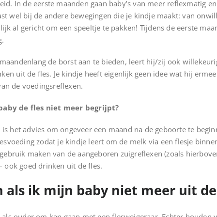
gheid. In de eerste maanden gaan baby’s van meer reflexmatig 
vast wel bij de andere bewegingen die je kindje maakt: van on
ijk al gericht om een speeltje te pakken! Tijdens de eerste ma
g.
maandenlang de borst aan te bieden, leert hij/zij ook willekeur
ken uit de fles. Je kindje heeft eigenlijk geen idee wat hij e
van de voedingsreflexen.
aby de fles niet meer begrijpt?
, is het advies om ongeveer een maand na de geboorte te beginn
voeding zodat je kindje leert om de melk via een flesje binnen 
ie gebruik maken van de aangeboren zuigreflexen (zoals hierboven
– ook goed drinken uit de fles.
als ik mijn baby niet meer uit de 
je als ouder om kan gaan met een flesweigeraar. Echter houden v