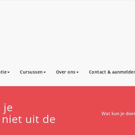
tie
Cursussen
Over ons
Contact & aanmelde
 je
Wat kun je doen
niet uit de