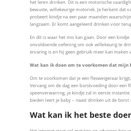
het leren drinken. Dit is een motorische vaardi
bewuste, willekeurige motoriek. Je herkent dat 
probeert kindje na een paar maanden waarschijnl
langzaam. Er komt aangeleerd drinken voor teru
En dit is waar het mis kan gaan. Door een kindje 
onvoldoende oefening om ook willekeurig te drin
ervaring is en hij geen gebruik meer kan maken 
Wat kan ik doen om te voorkomen dat mijn b
Om te voorkomen dat je een flesweigeraar krijgt
Vervang om de dag een borstvoeding door een fles
speenverwarring, je kindje zal in eerste instant
bieden leert je baby – naast drinken uit de borst 
Wat kan ik het beste doen 
Het internet staat vol met tips en adviezen hoe 