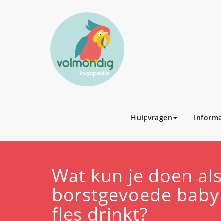
Hulpvragen
Informa
Wat kun je doen als
borstgevoede baby 
fles drinkt?