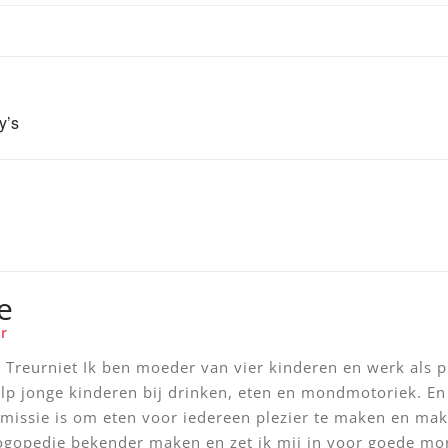
y’s
e
r
Treurniet Ik ben moeder van vier kinderen en werk als pr
elp jonge kinderen bij drinken, eten en mondmotoriek. En 
 missie is om eten voor iedereen plezier te maken en makk
logopedie bekender maken en zet ik mij in voor goede m