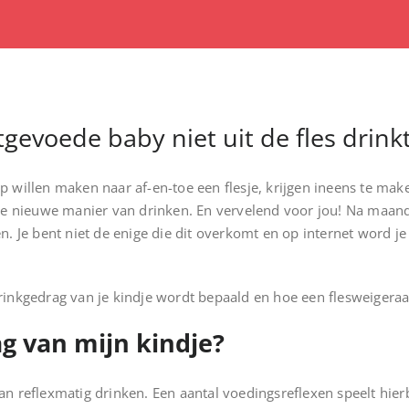
tgevoede baby niet uit de fles drink
illen maken naar af-en-toe een flesje, krijgen ineens te maken 
e nieuwe manier van drinken. En vervelend voor jou! Na maande
gen. Je bent niet de enige die dit overkomt en op internet word j
drinkgedrag van je kindje wordt bepaald en hoe een flesweigeraa
g van mijn kindje?
van reflexmatig drinken. Een aantal voedingsreflexen speelt hierb