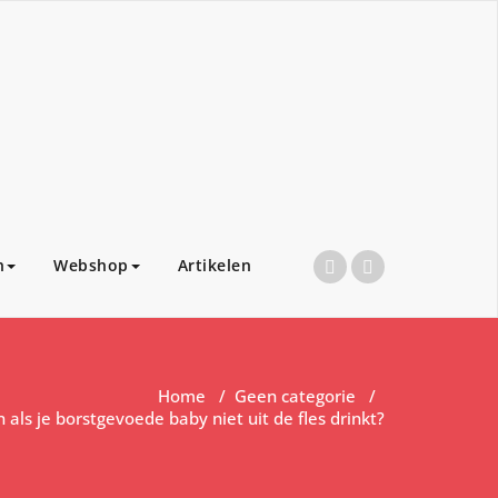
n
Webshop
Artikelen
Home
/
Geen categorie
/
 als je borstgevoede baby niet uit de fles drinkt?