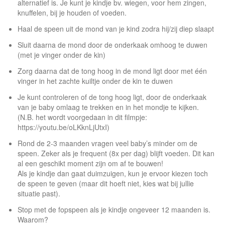
alternatief is. Je kunt je kindje bv. wiegen, voor hem zingen,
knuffelen, bij je houden of voeden.
Haal de speen uit de mond van je kind zodra hij/zij diep slaapt
Sluit daarna de mond door de onderkaak omhoog te duwen
(met je vinger onder de kin)
Zorg daarna dat de tong hoog in de mond ligt door met één
vinger in het zachte kuiltje onder de kin te duwen
Je kunt controleren of de tong hoog ligt, door de onderkaak
van je baby omlaag te trekken en in het mondje te kijken.
(N.B. het wordt voorgedaan in dit filmpje:
https://youtu.be/oLKknLjUtxI)
Rond de 2-3 maanden vragen veel baby’s minder om de
speen. Zeker als je frequent (8x per dag) blijft voeden. Dit kan
al een geschikt moment zijn om af te bouwen!
Als je kindje dan gaat duimzuigen, kun je ervoor kiezen toch
de speen te geven (maar dit hoeft niet, kies wat bij jullie
situatie past).
Stop met de fopspeen als je kindje ongeveer 12 maanden is.
Waarom?