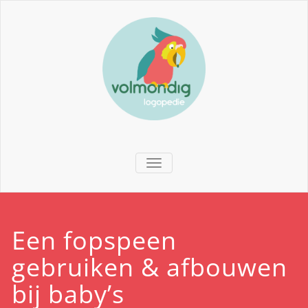
TOGGLE NAVIGATION
Een fopspeen
gebruiken & afbouwen
bij baby’s