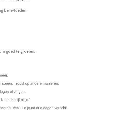
ng beïnvloeden:
 om goed te groeien.
meer.
r speen. Troost op andere manieren.
wiegen of zingen.
aar. Ik blijf bij je.”
eren. Vaak zie je na drie dagen verschil.