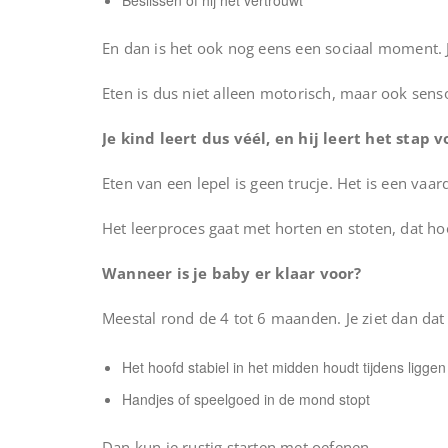
Beslissen of hij het vertrouwt
En dan is het ook nog eens een sociaal moment.
Eten is dus niet alleen motorisch, maar ook sen
Je kind leert dus véél, en hij leert het stap v
Eten van een lepel is geen trucje. Het is een vaard
Het leerproces gaat met horten en stoten, dat hoo
Wanneer is je baby er klaar voor?
Meestal rond de 4 tot 6 maanden. Je ziet dan dat 
Het hoofd stabiel in het midden houdt tijdens liggen 
Handjes of speelgoed in de mond stopt
Dan kun je rustig starten met oefenen.