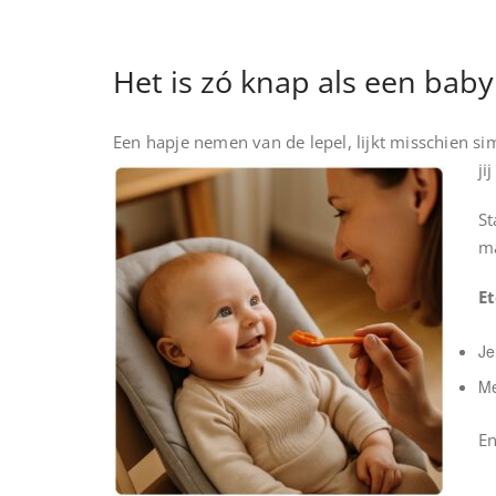
Het is zó knap als een baby 
Een hapje nemen van de lepel, lijkt misschien sim
ji
St
m
Et
Je
Me
En