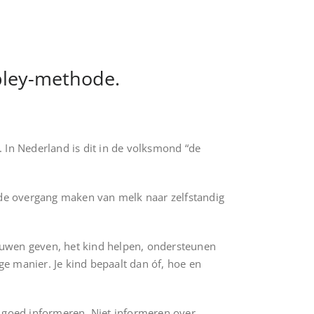
pley-methode.
y. In Nederland is dit in de volksmond “de
o de overgang maken van melk naar zelfstandig
ouwen geven, het kind helpen, ondersteunen
ige manier. Je kind bepaalt dan óf, hoe en
elf goed informeren. Niet informeren over