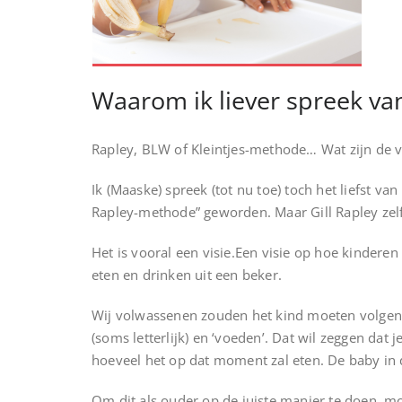
Waarom ik liever spreek v
Rapley, BLW of Kleintjes-methode… Wat zijn de v
Ik (Maaske) spreek (tot nu toe) toch het liefst v
Rapley-methode” geworden. Maar Gill Rapley zelf
Het is vooral een visie.Een visie op hoe kindere
eten en drinken uit een beker.
Wij volwassenen zouden het kind moeten volgen e
(soms letterlijk) en ‘voeden’. Dat wil zeggen dat
hoeveel het op dat moment zal eten. De baby in d
Om dit als ouder op de juiste manier te doen, moe