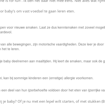
is for fun”. Ik ben het daar niet mee eens. Niet alles wat rijmt
oor baby’s om vast voedsel te gaan leren eten.
pen voor nieuwe smaken. Laat ze dus kennismaken met zoveel mogelijk 
aardevol.
van alle bewegingen, zijn motorische vaardigheden. Deze leer je door
 het te leren.
 je baby deelnemen aan maaltijden. Hij leert de smaken, maar ook de g
ei, kan bij sommige kinderen een (ernstige) allergie voorkomen.
 een deel van hun ijzerbehoefte voldoen door het eten van ijzerrijke va
j je baby? Of je nu met een lepel wilt starten, of met stukken (