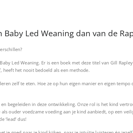
an Baby Led Weaning dan van de Ra
erschillen?
an Baby Led Weaning. Er is een boek met deze titel van Gill Raple
, heeft het nooit bedoeld als een methode.
n leren zelf te eten. Hoe ze op hun eigen manier en eigen temp
n begeleiden in deze ontwikkeling. Onze rol is het kind vertr
 je als ouder voedzame voeding aan je kind aanbiedt, op een veil
e ‘lead’ dus!
t je goed naar je kind kijken, naar je intuïtie luisteren én jez