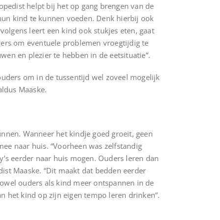
opedist helpt bij het op gang brengen van de
 hun kind te kunnen voeden. Denk hierbij ook
rvolgens leert een kind ook stukjes eten, gaat
uders om eventuele problemen vroegtijdig te
n en plezier te hebben in de eetsituatie”.
ouders om in de tussentijd wel zoveel mogelijk
aldus Maaske.
kunnen. Wanneer het kindje goed groeit, geen
 mee naar huis. “Voorheen was zelfstandig
y’s eerder naar huis mogen. Ouders leren dan
edist Maaske. “Dit maakt dat bedden eerder
 zowel ouders als kind meer ontspannen in de
n het kind op zijn eigen tempo leren drinken”.