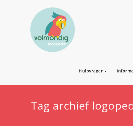
Hulpvragen
Informa
Tag archief logope