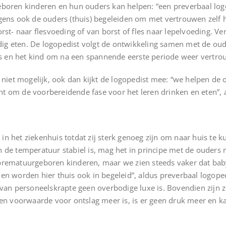
eboren kinderen en hun ouders kan helpen: “een preverbaal log
lgens ook de ouders (thuis) begeleiden om met vertrouwen zelf
rst- naar flesvoeding of van borst of fles naar lepelvoeding. Ve
andig eten. De logopedist volgt de ontwikkeling samen met de o
en het kind om na een spannende eerste periode weer vertrouwe
) niet mogelijk, ook dan kijkt de logopedist mee: “we helpen de 
t om de voorbereidende fase voor het leren drinken en eten”, 
n het ziekenhuis totdat zij sterk genoeg zijn om naar huis te 
n de temperatuur stabiel is, mag het in principe met de ouders
 prematuurgeboren kinderen, maar we zien steeds vaker dat bab
 en worden hier thuis ook in begeleid”, aldus preverbaal logop
n van personeelskrapte geen overbodige luxe is. Bovendien zijn
een voorwaarde voor ontslag meer is, is er geen druk meer en ka