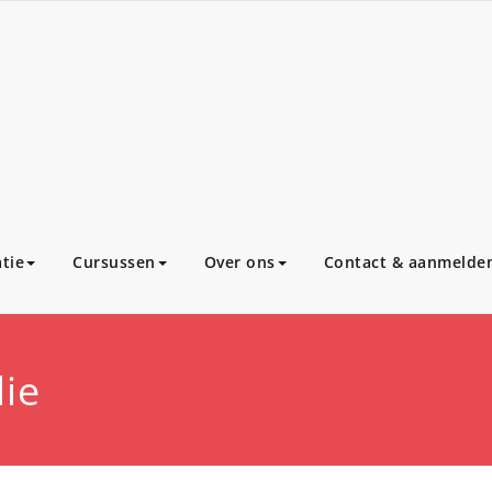
tie
Cursussen
Over ons
Contact & aanmelde
die