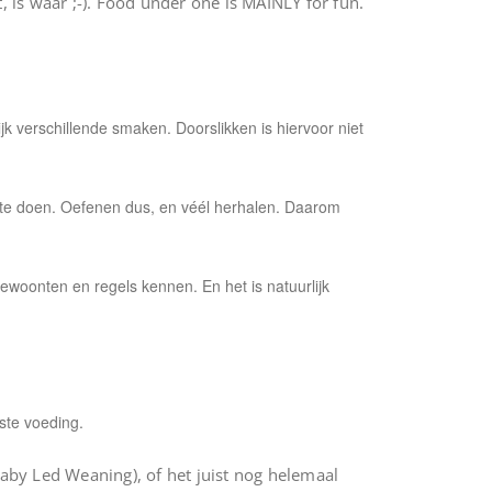
, is waar ;-). Food under one is MAINLY for fun.
verschillende smaken. Doorslikken is hiervoor niet
 te doen. Oefenen dus, en véél herhalen. Daarom
ewoonten en regels kennen. En het is natuurlijk
ste voeding.
Baby Led Weaning), of het juist nog helemaal