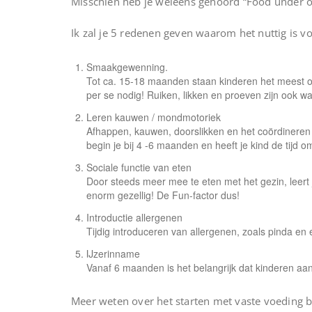
Misschien heb je weleens gehoord “Food under one 
Ik zal je 5 redenen geven waarom het nuttig is v
Smaakgewenning.
Tot ca. 15-18 maanden staan kinderen het meest o
per se nodig! Ruiken, likken en proeven zijn ook w
Leren kauwen / mondmotoriek
Afhappen, kauwen, doorslikken en het coördineren 
begin je bij 4 -6 maanden en heeft je kind de tijd om
Sociale functie van eten
Door steeds meer mee te eten met het gezin, leert
enorm gezellig! De Fun-factor dus!
Introductie allergenen
Tijdig introduceren van allergenen, zoals pinda en 
IJzerinname
Vanaf 6 maanden is het belangrijk dat kinderen aan
Meer weten over het starten met vaste voeding bi