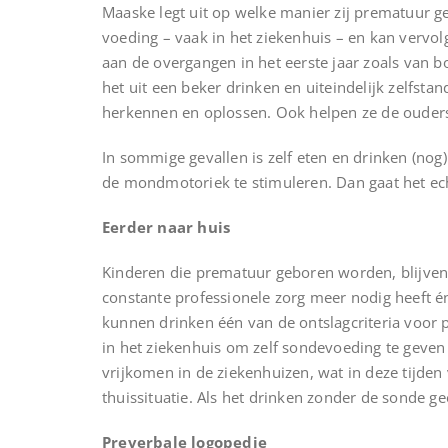
Maaske legt uit op welke manier zij prematuur g
voeding – vaak in het ziekenhuis – en kan vervo
aan de overgangen in het eerste jaar zoals van bo
het uit een beker drinken en uiteindelijk zelfst
herkennen en oplossen. Ook helpen ze de ouders 
In sommige gevallen is zelf eten en drinken (nog
de mondmotoriek te stimuleren. Dan gaat het ech
Eerder naar huis
Kinderen die prematuur geboren worden, blijven i
constante professionele zorg meer nodig heeft é
kunnen drinken één van de ontslagcriteria voor
in het ziekenhuis om zelf sondevoeding te geven
vrijkomen in de ziekenhuizen, wat in deze tijde
thuissituatie. Als het drinken zonder de sonde g
Preverbale logopedie