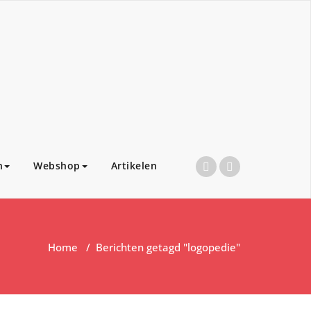
n
Webshop
Artikelen
Home
/
Berichten getagd "logopedie"