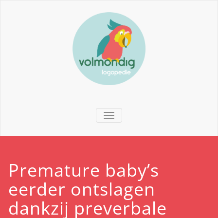
TOGGLE NAVIGATION
Premature baby’s
eerder ontslagen
dankzij preverbale