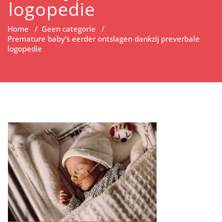
logopedie
Home
/
Geen categorie
/
Premature baby’s eerder ontslagen dankzij preverbale
logopedie