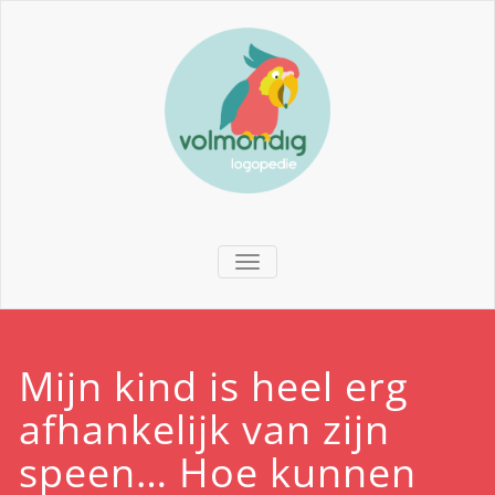
TOGGLE NAVIGATION
Mijn kind is heel erg
afhankelijk van zijn
speen… Hoe kunnen