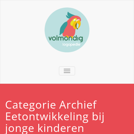
TOGGLE NAVIGATION
Categorie Archief
Eetontwikkeling bij
jonge kinderen