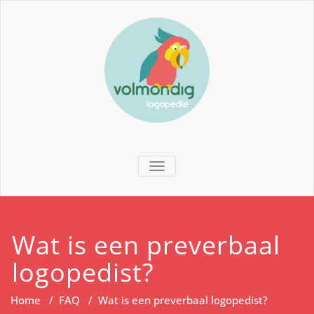
TOGGLE NAVIGATION
Wat is een preverbaal
logopedist?
Home
/
FAQ
/
Wat is een preverbaal logopedist?