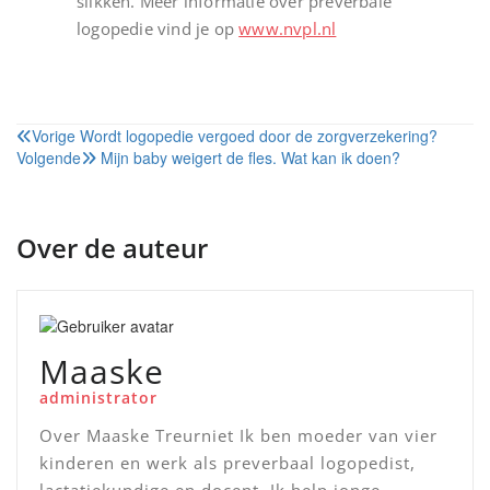
slikken. Meer informatie over preverbale
logopedie vind je op
www.nvpl.nl
Bericht
Vorige
Wordt logopedie vergoed door de zorgverzekering?
Volgende
Mijn baby weigert de fles. Wat kan ik doen?
navigatie
Over de auteur
Maaske
administrator
Over Maaske Treurniet Ik ben moeder van vier
kinderen en werk als preverbaal logopedist,