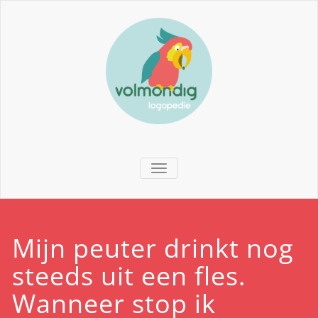
TOGGLE NAVIGATION
Mijn peuter drinkt nog
steeds uit een fles.
Wanneer stop ik