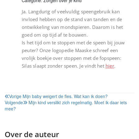
Categorie: Zorgen over je kind
Ja. Langdurig of veelvuldig speengebruik kan
invloed hebben op de stand van tanden en de
ontwikkeling van mondspieren. Daarom is het
goed om op tijd af te bouwen.
Is het tijd om te stoppen met de speen bij jouw
peuter? Onze logopedie Maaske schreef een
vrolijk boekje over stoppen met de fopspeen:
Silas slaapt zonder speen. Je vindt het
hier
.
Bericht
Vorige
Mijn baby weigert de fles. Wat kan ik doen?
Volgende
Mijn kind verslikt zich regelmatig. Moet ik daar iets
navigatie
mee?
Over de auteur