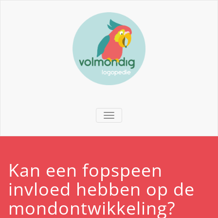
TOGGLE NAVIGATION
Kan een fopspeen
invloed hebben op de
mondontwikkeling?