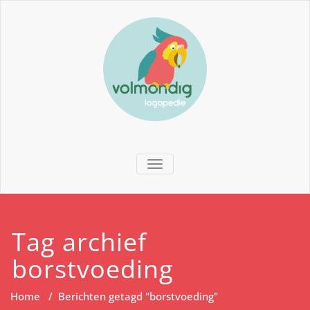
TOGGLE NAVIGATION
Tag archief
borstvoeding
Home
/
Berichten getagd "borstvoeding"