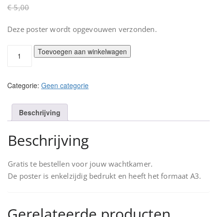
Oorspronkelijke
Huidige
€
5,00
€
0,00
prijs
prijs
Deze poster wordt opgevouwen verzonden.
was:
is:
€ 5,00.
€ 0,00.
Wachtkamerposter
Toevoegen aan winkelwagen
A3
Silas
slaapt
Categorie:
Geen categorie
zonder
speen
aantal
Beschrijving
Beschrijving
Gratis te bestellen voor jouw wachtkamer.
De poster is enkelzijdig bedrukt en heeft het formaat A3.
Gerelateerde producten