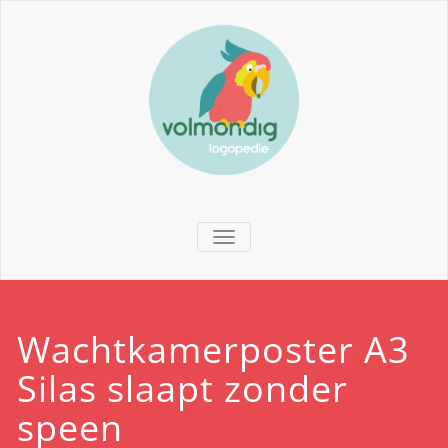
TOGGLE NAVIGATION
Wachtkamerposter A3
Silas slaapt zonder
speen