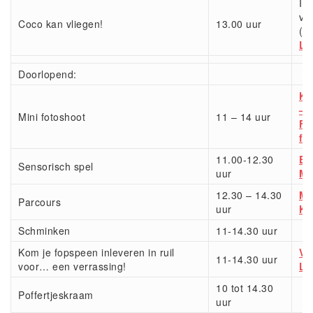
Int
vo
Coco kan vliegen!
13.00 uur
(
V
Lo
Doorlopend:
Ka
– 
Mini fotoshoot
11 – 14 uur
Fr
fo
11.00-12.30
Er
Sensorisch spel
uur
Mi
12.30 – 14.30
Mo
Parcours
uur
Ki
Schminken
11-14.30 uur
Kom je fopspeen inleveren in ruil
Vo
11-14.30 uur
voor… een verrassing!
Lo
10 tot 14.30
Poffertjeskraam
uur