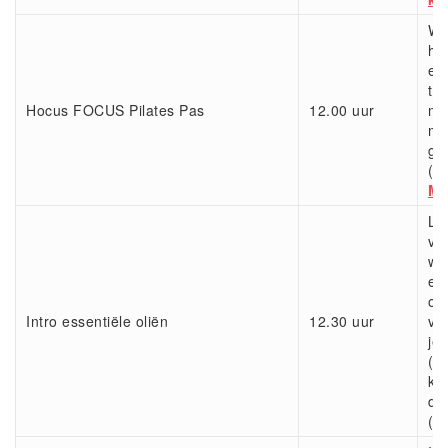
Wa
he
er
te
Hocus FOCUS Pilates Pas
12.00 uur
ma
me
go
(
E
Mi
Lis
ver
wa
es
oli
Intro essentiële oliën
12.30 uur
vo
je
(ki
ku
do
(
W