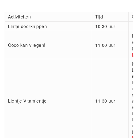
Activiteiten
Tijd
Om
Lintje doorknippen
10.30 uur
Int
vo
Coco kan vliegen!
11.00 uur
(
V
Lo
Kn
Lie
en
lee
all
ov
Lientje Vitamientje
11.30 uur
wa
vi
in 
lijf
do
(
V
ki