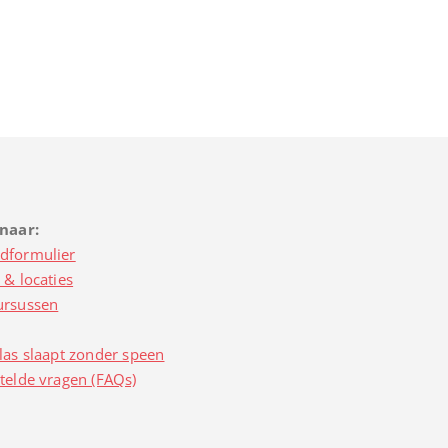
 naar:
dformulier
 & locaties
ursussen
las slaapt zonder speen
telde vragen (FAQs)